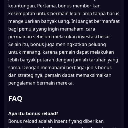
keuntungan. Pertama, bonus memberikan
kesempatan untuk bermain lebih lama tanpa harus
mengeluarkan banyak uang. Ini sangat bermanfaat
bagi pemula yang ingin memahami cara
permainan sebelum melakukan investasi besar.
Selain itu, bonus juga meningkatkan peluang
untuk menang, karena pemain dapat melakukan
lebih banyak putaran dengan jumlah taruhan yang
sama. Dengan memahami berbagai jenis bonus
dan strateginya, pemain dapat memaksimalkan
pengalaman bermain mereka.
FAQ
Apa itu bonus reload?
Bonus reload adalah insentif yang diberikan