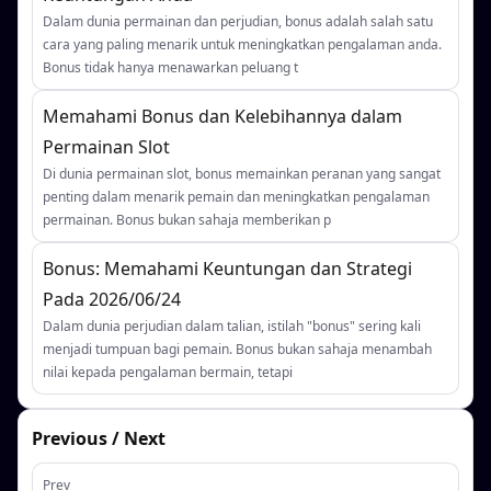
Dalam dunia permainan dan perjudian, bonus adalah salah satu
cara yang paling menarik untuk meningkatkan pengalaman anda.
Bonus tidak hanya menawarkan peluang t
Memahami Bonus dan Kelebihannya dalam
Permainan Slot
Di dunia permainan slot, bonus memainkan peranan yang sangat
penting dalam menarik pemain dan meningkatkan pengalaman
permainan. Bonus bukan sahaja memberikan p
Bonus: Memahami Keuntungan dan Strategi
Pada 2026/06/24
Dalam dunia perjudian dalam talian, istilah "bonus" sering kali
menjadi tumpuan bagi pemain. Bonus bukan sahaja menambah
nilai kepada pengalaman bermain, tetapi
Previous / Next
Prev