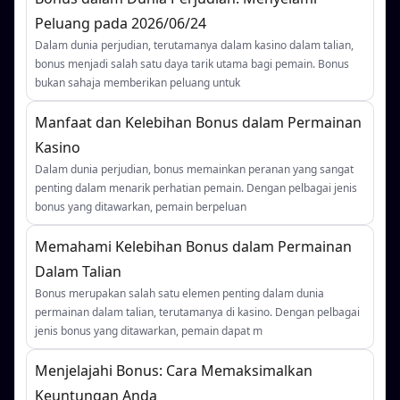
Peluang pada 2026/06/24
Dalam dunia perjudian, terutamanya dalam kasino dalam talian,
bonus menjadi salah satu daya tarik utama bagi pemain. Bonus
bukan sahaja memberikan peluang untuk
Manfaat dan Kelebihan Bonus dalam Permainan
Kasino
Dalam dunia perjudian, bonus memainkan peranan yang sangat
penting dalam menarik perhatian pemain. Dengan pelbagai jenis
bonus yang ditawarkan, pemain berpeluan
Memahami Kelebihan Bonus dalam Permainan
Dalam Talian
Bonus merupakan salah satu elemen penting dalam dunia
permainan dalam talian, terutamanya di kasino. Dengan pelbagai
jenis bonus yang ditawarkan, pemain dapat m
Menjelajahi Bonus: Cara Memaksimalkan
Keuntungan Anda