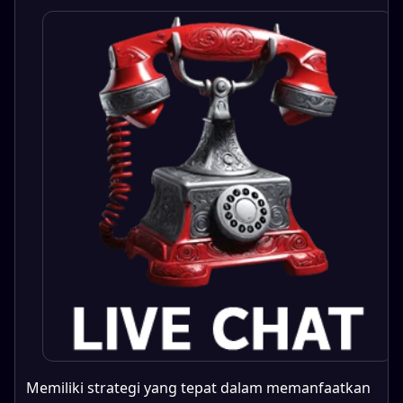
Memiliki strategi yang tepat dalam memanfaatkan