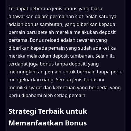
Terdapat beberapa jenis bonus yang biasa
ditawarkan dalam permainan slot. Salah satunya
adalah bonus sambutan, yang diberikan kepada
pemain baru setelah mereka melakukan deposit
pertama. Bonus reload adalah tawaran yang
diberikan kepada pemain yang sudah ada ketika
mereka melakukan deposit tambahan. Selain itu,
terdapat juga bonus tanpa deposit, yang
memungkinkan pemain untuk bermain tanpa perlu
mengeluarkan uang. Semua jenis bonus ini
memiliki syarat dan ketentuan yang berbeda, yang
perlu dipahami oleh setiap pemain.
Strategi Terbaik untuk
Memanfaatkan Bonus