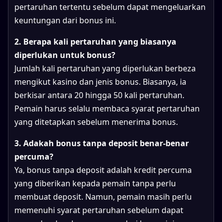
pertaruhan tertentu sebelum dapat mengeluarkan
keuntungan dari bonus ini.
2. Berapa kali pertaruhan yang biasanya
diperlukan untuk bonus?
Jumlah kali pertaruhan yang diperlukan berbeza
mengikut kasino dan jenis bonus. Biasanya, ia
berkisar antara 20 hingga 50 kali pertaruhan.
Pemain harus selalu membaca syarat pertaruhan
yang ditetapkan sebelum menerima bonus.
3. Adakah bonus tanpa deposit benar-benar
percuma?
Ya, bonus tanpa deposit adalah kredit percuma
yang diberikan kepada pemain tanpa perlu
membuat deposit. Namun, pemain masih perlu
memenuhi syarat pertaruhan sebelum dapat