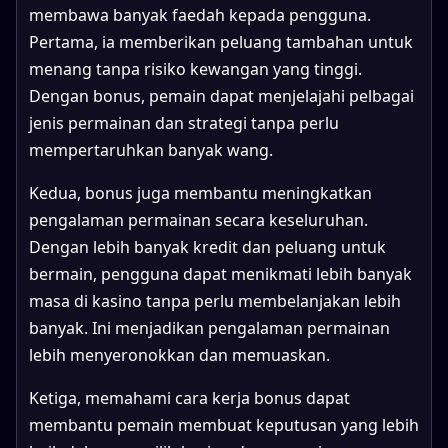
membawa banyak faedah kepada pengguna.
Pertama, ia memberikan peluang tambahan untuk
menang tanpa risiko kewangan yang tinggi.
Dengan bonus, pemain dapat menjelajahi pelbagai
jenis permainan dan strategi tanpa perlu
mempertaruhkan banyak wang.
Kedua, bonus juga membantu meningkatkan
pengalaman permainan secara keseluruhan.
Dengan lebih banyak kredit dan peluang untuk
bermain, pengguna dapat menikmati lebih banyak
masa di kasino tanpa perlu membelanjakan lebih
banyak. Ini menjadikan pengalaman permainan
lebih menyeronokkan dan memuaskan.
Ketiga, memahami cara kerja bonus dapat
membantu pemain membuat keputusan yang lebih