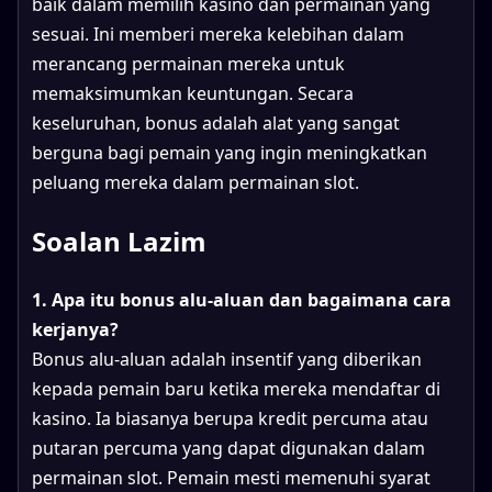
baik dalam memilih kasino dan permainan yang
sesuai. Ini memberi mereka kelebihan dalam
merancang permainan mereka untuk
memaksimumkan keuntungan. Secara
keseluruhan, bonus adalah alat yang sangat
berguna bagi pemain yang ingin meningkatkan
peluang mereka dalam permainan slot.
Soalan Lazim
1. Apa itu bonus alu-aluan dan bagaimana cara
kerjanya?
Bonus alu-aluan adalah insentif yang diberikan
kepada pemain baru ketika mereka mendaftar di
kasino. Ia biasanya berupa kredit percuma atau
putaran percuma yang dapat digunakan dalam
permainan slot. Pemain mesti memenuhi syarat