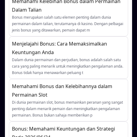
Memahami Kelebihan Bonus dalam Permainan
Dalam Talian
Bonus merupakan salah satu elemen penting dalam dunia
permainan dalam talian, terutamanya di kasino. Dengan pelbagai
jenis bonus yang ditawarkan, pemain dapat m
Menjelajahi Bonus: Cara Memaksimalkan
Keuntungan Anda
Dalam dunia permainan dan perjudian, bonus adalah salah satu
cara yang paling menarik untuk meningkatkan pengalaman anda.
Bonus tidak hanya menawarkan peluang t
Memahami Bonus dan Kelebihannya dalam
Permainan Slot
Di dunia permainan slot, bonus memainkan peranan yang sangat
penting dalam menarik pemain dan meningkatkan pengalaman
permainan. Bonus bukan sahaja memberikan p
Bonus: Memahami Keuntungan dan Strategi