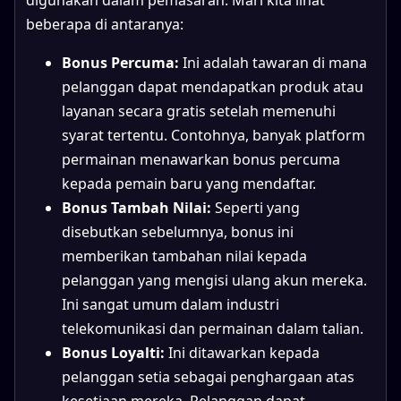
digunakan dalam pemasaran. Mari kita lihat
beberapa di antaranya:
Bonus Percuma:
Ini adalah tawaran di mana
pelanggan dapat mendapatkan produk atau
layanan secara gratis setelah memenuhi
syarat tertentu. Contohnya, banyak platform
permainan menawarkan bonus percuma
kepada pemain baru yang mendaftar.
Bonus Tambah Nilai:
Seperti yang
disebutkan sebelumnya, bonus ini
memberikan tambahan nilai kepada
pelanggan yang mengisi ulang akun mereka.
Ini sangat umum dalam industri
telekomunikasi dan permainan dalam talian.
Bonus Loyalti:
Ini ditawarkan kepada
pelanggan setia sebagai penghargaan atas