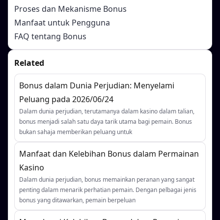
Proses dan Mekanisme Bonus
Manfaat untuk Pengguna
FAQ tentang Bonus
Related
Bonus dalam Dunia Perjudian: Menyelami
Peluang pada 2026/06/24
Dalam dunia perjudian, terutamanya dalam kasino dalam talian,
bonus menjadi salah satu daya tarik utama bagi pemain. Bonus
bukan sahaja memberikan peluang untuk
Manfaat dan Kelebihan Bonus dalam Permainan
Kasino
Dalam dunia perjudian, bonus memainkan peranan yang sangat
penting dalam menarik perhatian pemain. Dengan pelbagai jenis
bonus yang ditawarkan, pemain berpeluan