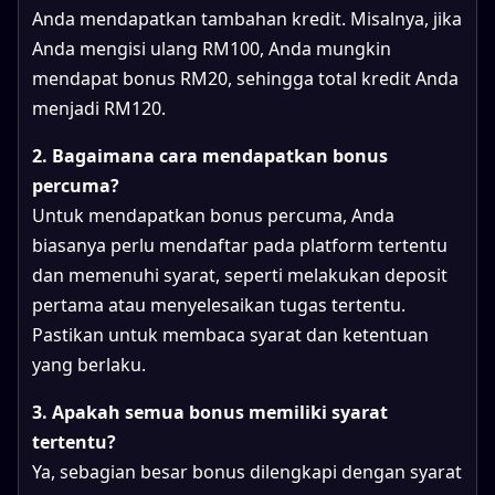
Anda mendapatkan tambahan kredit. Misalnya, jika
Anda mengisi ulang RM100, Anda mungkin
mendapat bonus RM20, sehingga total kredit Anda
menjadi RM120.
2. Bagaimana cara mendapatkan bonus
percuma?
Untuk mendapatkan bonus percuma, Anda
biasanya perlu mendaftar pada platform tertentu
dan memenuhi syarat, seperti melakukan deposit
pertama atau menyelesaikan tugas tertentu.
Pastikan untuk membaca syarat dan ketentuan
yang berlaku.
3. Apakah semua bonus memiliki syarat
tertentu?
Ya, sebagian besar bonus dilengkapi dengan syarat