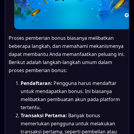
Proses pemberian bonus biasanya melibatkan
beberapa langkah, dan memahami mekanismenya
dapat membantu Anda memanfaatkan peluang ini.
Berikut adalah langkah-langkah umum dalam
proses pemberian bonus:
Pendaftaran:
Pengguna harus mendaftar
untuk mendapatkan bonus. Ini biasanya
melibatkan pembuatan akun pada platform
tertentu.
Transaksi Pertama:
Banyak bonus
memerlukan pengguna untuk melakukan
transaksi pertama, seperti pembelian atau