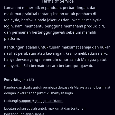
Terms of Service
Laman ini menerbitkan panduan, perbandingan, dan
maklumat praktikal tentang kasino untuk pembaca di
Malaysia, berfokus pada joker123 dan joker123 malaysia
login. Kami membantu pengguna memahami produk, ciri,
dan permainan bertanggungjawab sebelum memilih
platform.
Kandungan adalah untuk tujuan maklumat sahaja dan bukan
nasihat perubatan atau kewangan. kasino melibatkan risiko;
hanya dewasa yang memenuhi umur sah di Malaysia patut
menyertai. Sila bermain secara bertanggungjawab.
Penerbit:
Joker123
Kandungan ditulis untuk pembaca dewasa di Malaysia yang berminat
dengan joker123 dan joker123 malaysia login.
Hubungi:
support@ganggeban26.com
Liputan sukan adalah untuk maklumat dan tontonan
bertanggungjawab sahaja.