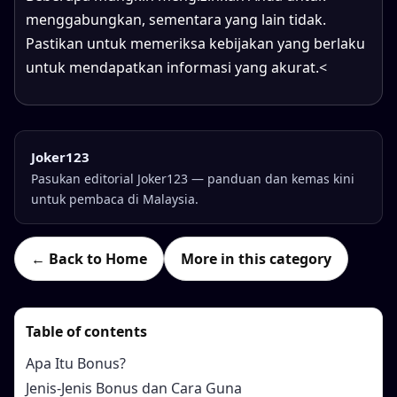
menggabungkan, sementara yang lain tidak.
Pastikan untuk memeriksa kebijakan yang berlaku
untuk mendapatkan informasi yang akurat.<
Joker123
Pasukan editorial Joker123 — panduan dan kemas kini
untuk pembaca di Malaysia.
← Back to Home
More in this category
Table of contents
Apa Itu Bonus?
Jenis-Jenis Bonus dan Cara Guna