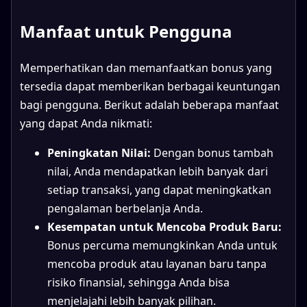
Manfaat untuk Pengguna
Memperhatikan dan memanfaatkan bonus yang
tersedia dapat memberikan berbagai keuntungan
bagi pengguna. Berikut adalah beberapa manfaat
yang dapat Anda nikmati:
Peningkatan Nilai:
Dengan bonus tambah
nilai, Anda mendapatkan lebih banyak dari
setiap transaksi, yang dapat meningkatkan
pengalaman berbelanja Anda.
Kesempatan untuk Mencoba Produk Baru:
Bonus percuma memungkinkan Anda untuk
mencoba produk atau layanan baru tanpa
risiko finansial, sehingga Anda bisa
menjelajahi lebih banyak pilihan.