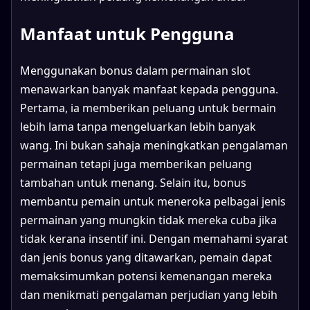
Manfaat untuk Pengguna
Menggunakan bonus dalam permainan slot
menawarkan banyak manfaat kepada pengguna.
Pertama, ia memberikan peluang untuk bermain
lebih lama tanpa mengeluarkan lebih banyak
wang. Ini bukan sahaja meningkatkan pengalaman
permainan tetapi juga memberikan peluang
tambahan untuk menang. Selain itu, bonus
membantu pemain untuk meneroka pelbagai jenis
permainan yang mungkin tidak mereka cuba jika
tidak kerana insentif ini. Dengan memahami syarat
dan jenis bonus yang ditawarkan, pemain dapat
memaksimumkan potensi kemenangan mereka
dan menikmati pengalaman perjudian yang lebih