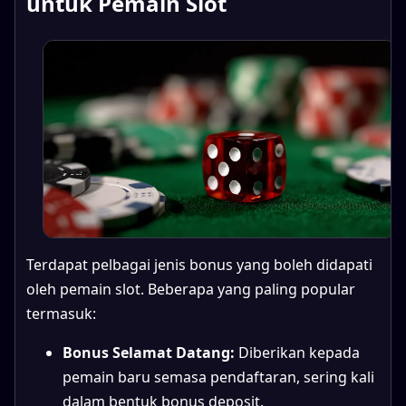
untuk Pemain Slot
Terdapat pelbagai jenis bonus yang boleh didapati
oleh pemain slot. Beberapa yang paling popular
termasuk:
Bonus Selamat Datang:
Diberikan kepada
pemain baru semasa pendaftaran, sering kali
dalam bentuk bonus deposit.