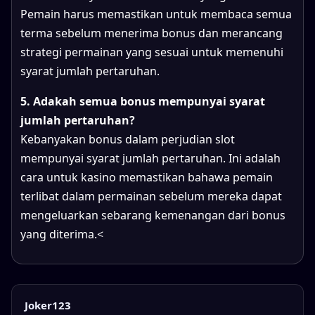
Pemain harus memastikan untuk membaca semua
terma sebelum menerima bonus dan merancang
strategi permainan yang sesuai untuk memenuhi
syarat jumlah pertaruhan.
5. Adakah semua bonus mempunyai syarat
jumlah pertaruhan?
Kebanyakan bonus dalam perjudian slot
mempunyai syarat jumlah pertaruhan. Ini adalah
cara untuk kasino memastikan bahawa pemain
terlibat dalam permainan sebelum mereka dapat
mengeluarkan sebarang kemenangan dari bonus
yang diterima.<
Joker123