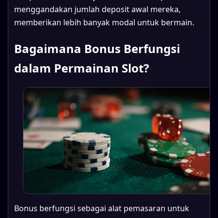
menggandakan jumlah deposit awal mereka,
memberikan lebih banyak modal untuk bermain.
Bagaimana Bonus Berfungsi
dalam Permainan Slot?
Bonus berfungsi sebagai alat pemasaran untuk