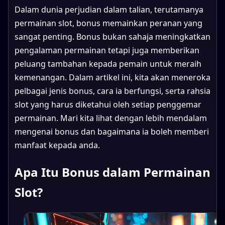
Dalam dunia perjudian dalam talian, terutamanya
permainan slot, bonus memainkan peranan yang
sangat penting. Bonus bukan sahaja meningkatkan
pengalaman permainan tetapi juga memberikan
peluang tambahan kepada pemain untuk meraih
kemenangan. Dalam artikel ini, kita akan meneroka
pelbagai jenis bonus, cara ia berfungsi, serta rahsia
slot yang harus diketahui oleh setiap penggemar
permainan. Mari kita lihat dengan lebih mendalam
mengenai bonus dan bagaimana ia boleh memberi
manfaat kepada anda.
Apa Itu Bonus dalam Permainan
Slot?