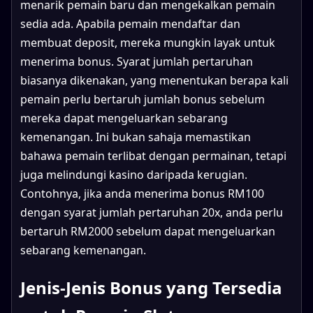
menarik pemain baru dan mengekalkan pemain
sedia ada. Apabila pemain mendaftar dan
membuat deposit, mereka mungkin layak untuk
menerima bonus. Syarat jumlah pertaruhan
biasanya dikenakan, yang menentukan berapa kali
pemain perlu bertaruh jumlah bonus sebelum
mereka dapat mengeluarkan sebarang
kemenangan. Ini bukan sahaja memastikan
bahawa pemain terlibat dengan permainan, tetapi
juga melindungi kasino daripada kerugian.
Contohnya, jika anda menerima bonus RM100
dengan syarat jumlah pertaruhan 20x, anda perlu
bertaruh RM2000 sebelum dapat mengeluarkan
sebarang kemenangan.
Jenis-Jenis Bonus yang Tersedia