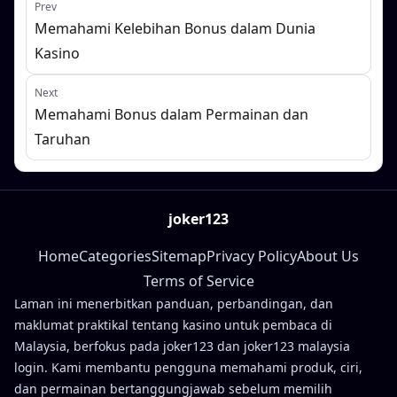
Prev
Memahami Kelebihan Bonus dalam Dunia
Kasino
Next
Memahami Bonus dalam Permainan dan
Taruhan
joker123
Home
Categories
Sitemap
Privacy Policy
About Us
Terms of Service
Laman ini menerbitkan panduan, perbandingan, dan
maklumat praktikal tentang kasino untuk pembaca di
Malaysia, berfokus pada joker123 dan joker123 malaysia
login. Kami membantu pengguna memahami produk, ciri,
dan permainan bertanggungjawab sebelum memilih