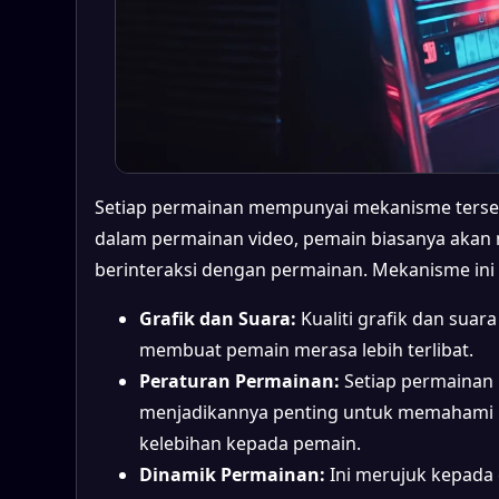
Setiap permainan mempunyai mekanisme tersend
dalam permainan video, pemain biasanya akan
berinteraksi dengan permainan. Mekanisme ini 
Grafik dan Suara:
Kualiti grafik dan sua
membuat pemain merasa lebih terlibat.
Peraturan Permainan:
Setiap permainan
menjadikannya penting untuk memahami
kelebihan kepada pemain.
Dinamik Permainan:
Ini merujuk kepada