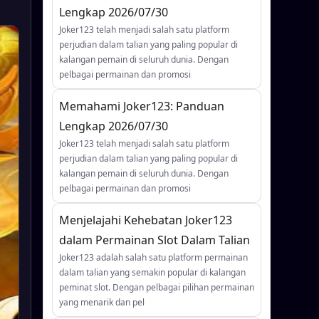
Lengkap 2026/07/30
Joker123 telah menjadi salah satu platform
perjudian dalam talian yang paling popular di
kalangan pemain di seluruh dunia. Dengan
pelbagai permainan dan promosi
Memahami Joker123: Panduan
Lengkap 2026/07/30
Joker123 telah menjadi salah satu platform
perjudian dalam talian yang paling popular di
kalangan pemain di seluruh dunia. Dengan
pelbagai permainan dan promosi
Menjelajahi Kehebatan Joker123
dalam Permainan Slot Dalam Talian
Joker123 adalah salah satu platform permainan
dalam talian yang semakin popular di kalangan
peminat slot. Dengan pelbagai pilihan permainan
yang menarik dan pel