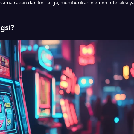
ersama rakan dan keluarga, memberikan elemen interaksi y
gsi?