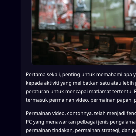
Pertama sekali, penting untuk memahami apa
kepada aktiviti yang melibatkan satu atau lebi
peraturan untuk mencapai matlamat tertentu. 
termasuk permainan video, permainan papan, p
Permainan video, contohnya, telah menjadi fen
PC yang menawarkan pelbagai jenis pengalaman.
permainan tindakan, permainan strategi, dan p