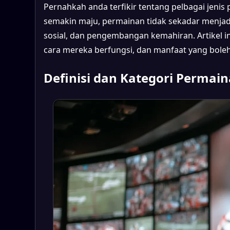
Pernahkah anda terfikir tentang pelbagai jenis 
semakin maju, permainan tidak sekadar menjadi
sosial, dan pengembangan kemahiran. Artikel 
cara mereka berfungsi, dan manfaat yang bole
Definisi dan Kategori Permai