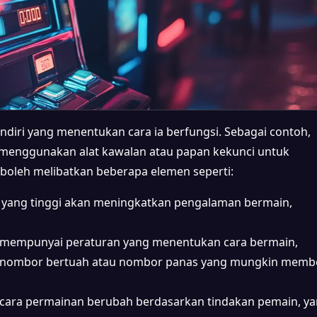
iri yang menentukan cara ia berfungsi. Sebagai contoh,
 menggunakan alat kawalan atau papan kekunci untuk
boleh melibatkan beberapa elemen seperti:
ra yang tinggi akan meningkatkan pengalaman bermain,
 mempunyai peraturan yang menentukan cara bermain,
 nombor bertuah atau nombor panas yang mungkin memb
 cara permainan berubah berdasarkan tindakan pemain, y