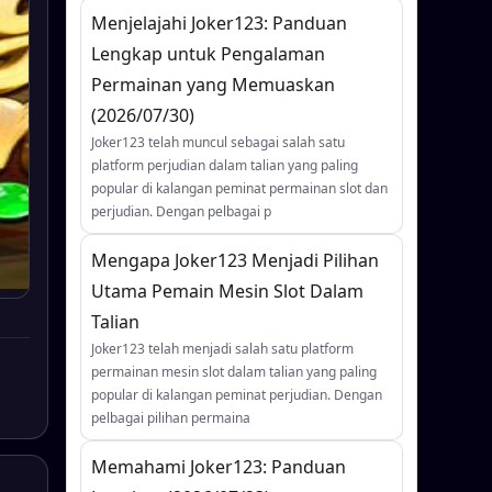
Menjelajahi Joker123: Panduan
Lengkap untuk Pengalaman
Permainan yang Memuaskan
(2026/07/30)
Joker123 telah muncul sebagai salah satu
platform perjudian dalam talian yang paling
popular di kalangan peminat permainan slot dan
perjudian. Dengan pelbagai p
Mengapa Joker123 Menjadi Pilihan
Utama Pemain Mesin Slot Dalam
Talian
Joker123 telah menjadi salah satu platform
permainan mesin slot dalam talian yang paling
popular di kalangan peminat perjudian. Dengan
pelbagai pilihan permaina
Memahami Joker123: Panduan