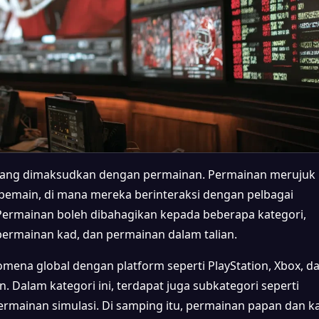
 yang dimaksudkan dengan permainan. Permainan merujuk
h pemain, di mana mereka berinteraksi dengan pelbagai
Permainan boleh dibahagikan kepada beberapa kategori,
ermainan kad, dan permainan dalam talian.
omena global dengan platform seperti PlayStation, Xbox, d
 Dalam kategori ini, terdapat juga subkategori seperti
ermainan simulasi. Di samping itu, permainan papan dan k