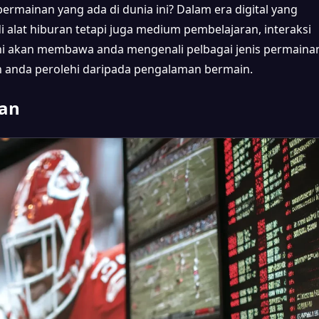
permainan yang ada di dunia ini? Dalam era digital yang
 alat hiburan tetapi juga medium pembelajaran, interaksi
ini akan membawa anda mengenali pelbagai jenis permaina
h anda perolehi daripada pengalaman bermain.
nan