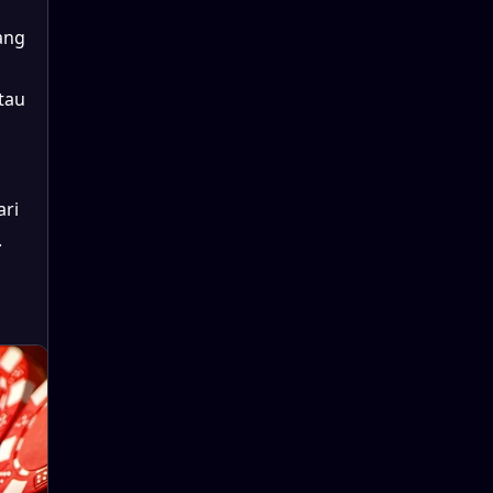
ang
tau
ari
.