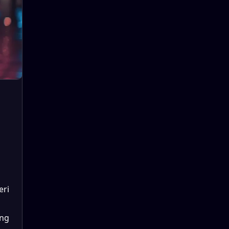
eri
ang