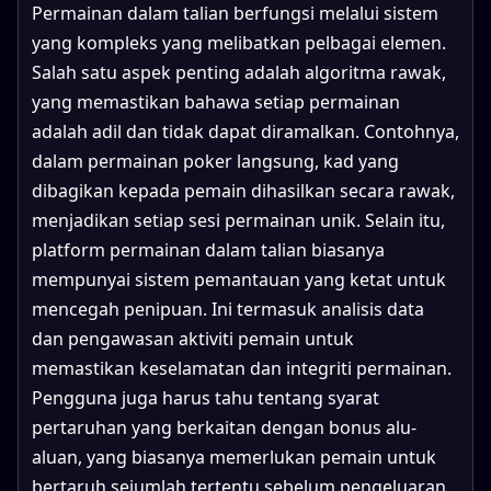
Permainan dalam talian berfungsi melalui sistem
yang kompleks yang melibatkan pelbagai elemen.
Salah satu aspek penting adalah algoritma rawak,
yang memastikan bahawa setiap permainan
adalah adil dan tidak dapat diramalkan. Contohnya,
dalam permainan poker langsung, kad yang
dibagikan kepada pemain dihasilkan secara rawak,
menjadikan setiap sesi permainan unik. Selain itu,
platform permainan dalam talian biasanya
mempunyai sistem pemantauan yang ketat untuk
mencegah penipuan. Ini termasuk analisis data
dan pengawasan aktiviti pemain untuk
memastikan keselamatan dan integriti permainan.
Pengguna juga harus tahu tentang syarat
pertaruhan yang berkaitan dengan bonus alu-
aluan, yang biasanya memerlukan pemain untuk
bertaruh sejumlah tertentu sebelum pengeluaran