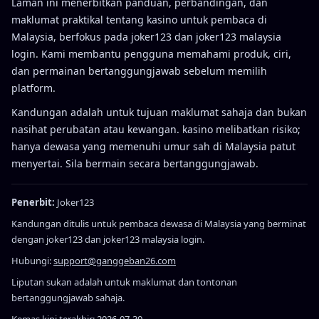
Laman ini menerbitkan panduan, perbandingan, dan
maklumat praktikal tentang kasino untuk pembaca di
Malaysia, berfokus pada joker123 dan joker123 malaysia
login. Kami membantu pengguna memahami produk, ciri,
dan permainan bertanggungjawab sebelum memilih
platform.
Kandungan adalah untuk tujuan maklumat sahaja dan bukan
nasihat perubatan atau kewangan. kasino melibatkan risiko;
hanya dewasa yang memenuhi umur sah di Malaysia patut
menyertai. Sila bermain secara bertanggungjawab.
Penerbit:
Joker123
Kandungan ditulis untuk pembaca dewasa di Malaysia yang berminat
dengan joker123 dan joker123 malaysia login.
Hubungi:
support@ganggeban26.com
Liputan sukan adalah untuk maklumat dan tontonan
bertanggungjawab sahaja.
Kemas kini terakhir: 2026-07-30