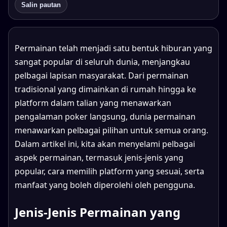
Salin pautan
Permainan telah menjadi satu bentuk hiburan yang
sangat popular di seluruh dunia, menjangkau
pelbagai lapisan masyarakat. Dari permainan
tradisional yang dimainkan di rumah hingga ke
platform dalam talian yang menawarkan
pengalaman poker langsung, dunia permainan
menawarkan pelbagai pilihan untuk semua orang.
Dalam artikel ini, kita akan menyelami pelbagai
aspek permainan, termasuk jenis-jenis yang
popular, cara memilih platform yang sesuai, serta
manfaat yang boleh diperolehi oleh pengguna.
Jenis-Jenis Permainan yang