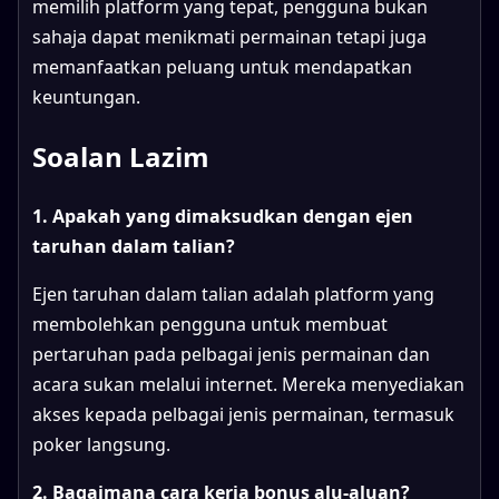
memilih platform yang tepat, pengguna bukan
sahaja dapat menikmati permainan tetapi juga
memanfaatkan peluang untuk mendapatkan
keuntungan.
Soalan Lazim
1. Apakah yang dimaksudkan dengan ejen
taruhan dalam talian?
Ejen taruhan dalam talian adalah platform yang
membolehkan pengguna untuk membuat
pertaruhan pada pelbagai jenis permainan dan
acara sukan melalui internet. Mereka menyediakan
akses kepada pelbagai jenis permainan, termasuk
poker langsung.
2. Bagaimana cara kerja bonus alu-aluan?