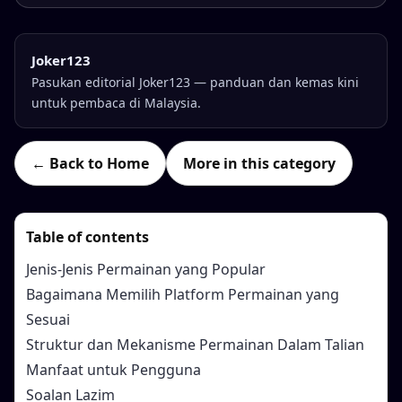
Joker123
Pasukan editorial Joker123 — panduan dan kemas kini
untuk pembaca di Malaysia.
← Back to Home
More in this category
Table of contents
Jenis-Jenis Permainan yang Popular
Bagaimana Memilih Platform Permainan yang
Sesuai
Struktur dan Mekanisme Permainan Dalam Talian
Manfaat untuk Pengguna
Soalan Lazim