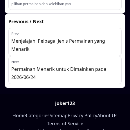
pilihan permainan dan kelebihan yan
Previous / Next
Prev
Menjelajahi Pelbagai Jenis Permainan yang
Menarik
Next
Permainan Menarik untuk Dimainkan pada
2026/06/24
joker123
Home
Categories
Sitemap
Privacy Policy
About Us
Terms of Service