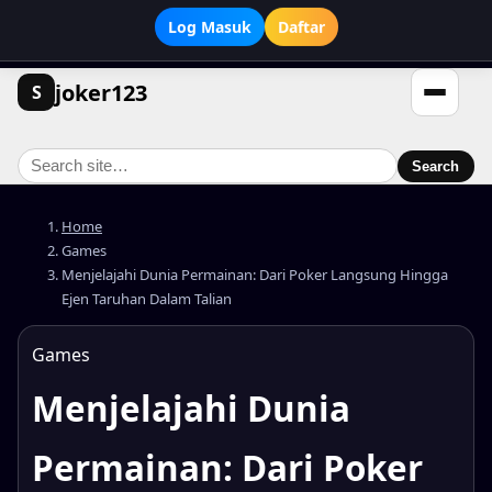
Log Masuk
Daftar
joker123
S
Search
Search
Home
Games
Menjelajahi Dunia Permainan: Dari Poker Langsung Hingga
Ejen Taruhan Dalam Talian
Games
Menjelajahi Dunia
Permainan: Dari Poker