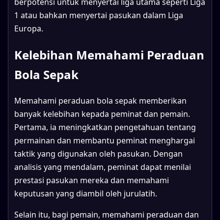
berpotensi untuk menyertai liga utama seperti Liga
1 atau bahkan menyertai pasukan dalam Liga
Europa.
Kelebihan Memahami Peraduan
Bola Sepak
Memahami peraduan bola sepak memberikan
banyak kelebihan kepada peminat dan pemain.
Pertama, ia meningkatkan pengetahuan tentang
permainan dan membantu peminat menghargai
taktik yang digunakan oleh pasukan. Dengan
analisis yang mendalam, peminat dapat menilai
prestasi pasukan mereka dan memahami
keputusan yang diambil oleh jurulatih.
Selain itu, bagi pemain, memahami peraduan dan