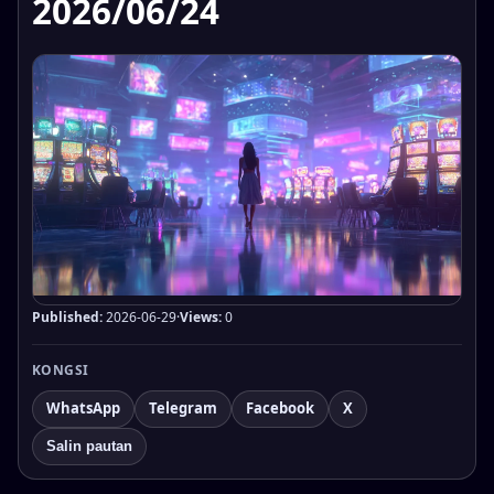
2026/06/24
Published:
2026-06-29
·
Views:
0
KONGSI
WhatsApp
Telegram
Facebook
X
Salin pautan