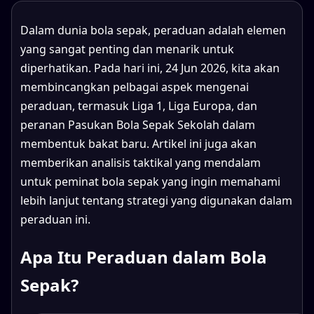
Dalam dunia bola sepak, peraduan adalah elemen
yang sangat penting dan menarik untuk
diperhatikan. Pada hari ini, 24 Jun 2026, kita akan
membincangkan pelbagai aspek mengenai
peraduan, termasuk Liga 1, Liga Europa, dan
peranan Pasukan Bola Sepak Sekolah dalam
membentuk bakat baru. Artikel ini juga akan
memberikan analisis taktikal yang mendalam
untuk peminat bola sepak yang ingin memahami
lebih lanjut tentang strategi yang digunakan dalam
peraduan ini.
Apa Itu Peraduan dalam Bola
Sepak?