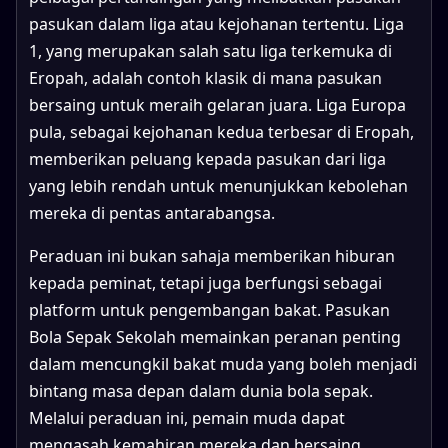
pasukan dalam liga atau kejohanan tertentu. Liga
1, yang merupakan salah satu liga terkemuka di
Eropah, adalah contoh klasik di mana pasukan
bersaing untuk meraih gelaran juara. Liga Europa
pula, sebagai kejohanan kedua terbesar di Eropah,
memberikan peluang kepada pasukan dari liga
yang lebih rendah untuk menunjukkan kebolehan
mereka di pentas antarabangsa.
Peraduan ini bukan sahaja memberikan hiburan
kepada peminat, tetapi juga berfungsi sebagai
platform untuk pengembangan bakat. Pasukan
Bola Sepak Sekolah memainkan peranan penting
dalam mencungkil bakat muda yang boleh menjadi
bintang masa depan dalam dunia bola sepak.
Melalui peraduan ini, pemain muda dapat
mengasah kemahiran mereka dan bersaing