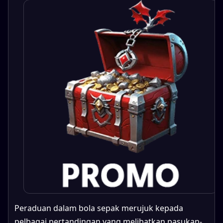
Peraduan dalam bola sepak merujuk kepada
pelbagai pertandingan yang melibatkan pasukan-