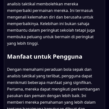
analisis taktikal membolehkan mereka
memperbaiki permainan mereka. Ini termasuk
mengenali kelemahan diri dan berusaha untuk
memperbaikinya. Kelebihan ini bukan sahaja
membantu dalam peringkat sekolah tetapi juga
membuka peluang untuk bermain di peringkat
yang lebih tinggi.
Manfaat untuk Pengguna
Dengan memahami peraduan bola sepak dan
analisis taktikal yang terlibat, pengguna dapat
menikmati beberapa manfaat yang signifikan.
Pertama, mereka dapat mengikuti perkembangan
pasukan dan pemain dengan lebih baik. Ini
memberi mereka pemahaman yang lebih dalam
tentang bagaimana keputusan dibuat dan