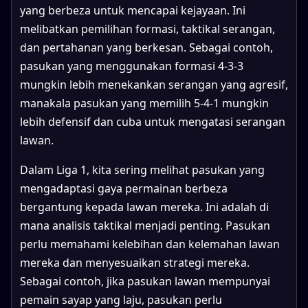
yang berbeza untuk mencapai kejayaan. Ini
melibatkan pemilihan formasi, taktikal serangan,
dan pertahanan yang berkesan. Sebagai contoh,
pasukan yang menggunakan formasi 4-3-3
mungkin lebih menekankan serangan yang agresif,
manakala pasukan yang memilih 5-4-1 mungkin
lebih defensif dan cuba untuk mengatasi serangan
lawan.
Dalam Liga 1, kita sering melihat pasukan yang
mengadaptasi gaya permainan berbeza
bergantung kepada lawan mereka. Ini adalah di
mana analisis taktikal menjadi penting. Pasukan
perlu memahami kelebihan dan kelemahan lawan
mereka dan menyesuaikan strategi mereka.
Sebagai contoh, jika pasukan lawan mempunyai
pemain sayap yang laju, pasukan perlu