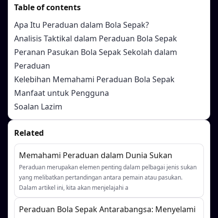
Table of contents
Apa Itu Peraduan dalam Bola Sepak?
Analisis Taktikal dalam Peraduan Bola Sepak
Peranan Pasukan Bola Sepak Sekolah dalam
Peraduan
Kelebihan Memahami Peraduan Bola Sepak
Manfaat untuk Pengguna
Soalan Lazim
Related
Memahami Peraduan dalam Dunia Sukan
Peraduan merupakan elemen penting dalam pelbagai jenis sukan
yang melibatkan pertandingan antara pemain atau pasukan.
Dalam artikel ini, kita akan menjelajahi a
Peraduan Bola Sepak Antarabangsa: Menyelami