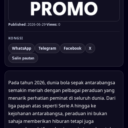
Published:
2026-06-29
·
Views:
0
KONGSI
WhatsApp
Telegram
Facebook
X
Salin pautan
Pada tahun 2026, dunia bola sepak antarabangsa
semakin meriah dengan pelbagai peraduan yang
menarik perhatian peminat di seluruh dunia. Dari
liga papan atas seperti Serie A hingga ke
kejohanan antarabangsa, peraduan ini bukan
sahaja memberikan hiburan tetapi juga