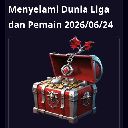
Menyelami Dunia Liga
dan Pemain 2026/06/24