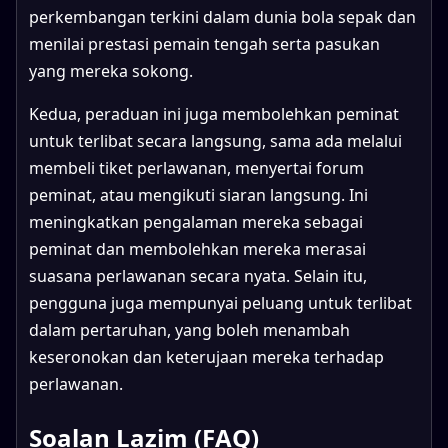
perkembangan terkini dalam dunia bola sepak dan
menilai prestasi pemain tengah serta pasukan
yang mereka sokong.
Kedua, peraduan ini juga membolehkan peminat
untuk terlibat secara langsung, sama ada melalui
membeli tiket perlawanan, menyertai forum
peminat, atau mengikuti siaran langsung. Ini
meningkatkan pengalaman mereka sebagai
peminat dan membolehkan mereka merasai
suasana perlawanan secara nyata. Selain itu,
pengguna juga mempunyai peluang untuk terlibat
dalam pertaruhan, yang boleh menambah
keseronokan dan keterujaan mereka terhadap
perlawanan.
Soalan Lazim (FAQ)