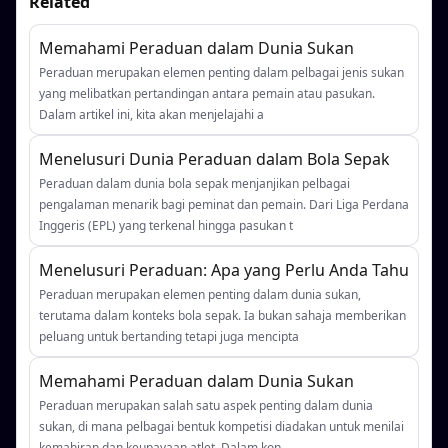
Related
Memahami Peraduan dalam Dunia Sukan
Peraduan merupakan elemen penting dalam pelbagai jenis sukan
yang melibatkan pertandingan antara pemain atau pasukan.
Dalam artikel ini, kita akan menjelajahi a
Menelusuri Dunia Peraduan dalam Bola Sepak
Peraduan dalam dunia bola sepak menjanjikan pelbagai
pengalaman menarik bagi peminat dan pemain. Dari Liga Perdana
Inggeris (EPL) yang terkenal hingga pasukan t
Menelusuri Peraduan: Apa yang Perlu Anda Tahu
Peraduan merupakan elemen penting dalam dunia sukan,
terutama dalam konteks bola sepak. Ia bukan sahaja memberikan
peluang untuk bertanding tetapi juga mencipta
Memahami Peraduan dalam Dunia Sukan
Peraduan merupakan salah satu aspek penting dalam dunia
sukan, di mana pelbagai bentuk kompetisi diadakan untuk menilai
kemahiran dan keupayaan atlet. Dalam kon