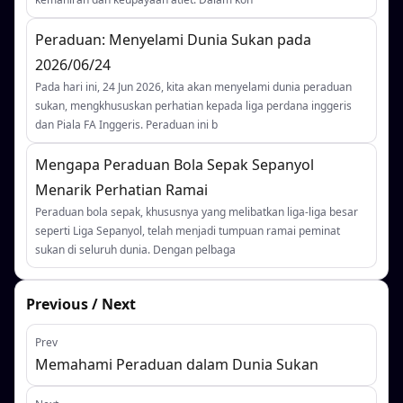
Peraduan: Menyelami Dunia Sukan pada
2026/06/24
Pada hari ini, 24 Jun 2026, kita akan menyelami dunia peraduan
sukan, mengkhususkan perhatian kepada liga perdana inggeris
dan Piala FA Inggeris. Peraduan ini b
Mengapa Peraduan Bola Sepak Sepanyol
Menarik Perhatian Ramai
Peraduan bola sepak, khususnya yang melibatkan liga-liga besar
seperti Liga Sepanyol, telah menjadi tumpuan ramai peminat
sukan di seluruh dunia. Dengan pelbaga
Previous / Next
Prev
Memahami Peraduan dalam Dunia Sukan