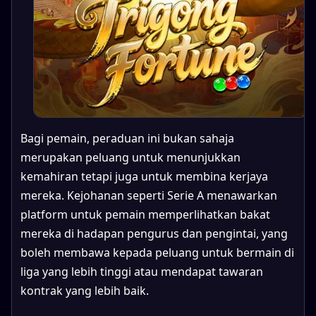
Bagi pemain, peraduan ini bukan sahaja
merupakan peluang untuk menunjukkan
kemahiran tetapi juga untuk membina kerjaya
mereka. Kejohanan seperti Serie A menawarkan
platform untuk pemain memperlihatkan bakat
mereka di hadapan pengurus dan pengintai, yang
boleh membawa kepada peluang untuk bermain di
liga yang lebih tinggi atau mendapat tawaran
kontrak yang lebih baik.