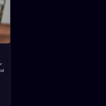
or
sil