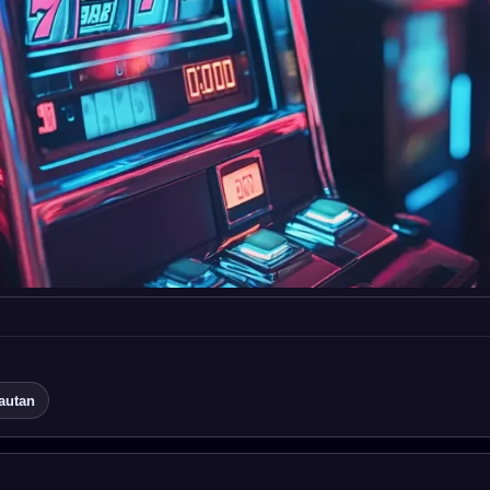
autan