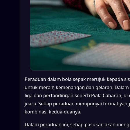
Peraduan dalam bola sepak merujuk kepada sis
untuk meraih kemenangan dan gelaran. Dalam k
liga dan pertandingan seperti Piala Cabaran,
juara. Setiap peraduan mempunyai format yang 
kombinasi kedua-duanya.
Dalam peraduan ini, setiap pasukan akan men