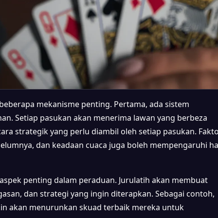
 beberapa mekanisme penting. Pertama, ada sistem
an. Setiap pasukan akan menerima lawan yang berbeza
ra strategik yang perlu diambil oleh setiap pasukan. Fakt
ebelumnya, dan keadaan cuaca juga boleh mempengaruhi ha
aspek penting dalam peraduan. Jurulatih akan membuat
san, dan strategi yang ingin diterapkan. Sebagai contoh,
in akan menurunkan skuad terbaik mereka untuk