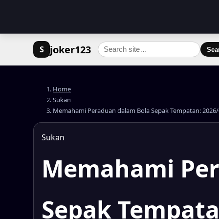
joker123
S
Sea
Search
Home
Sukan
Memahami Peraduan dalam Bola Sepak Tempatan: 2026/
Sukan
Memahami Per
Sepak Tempata