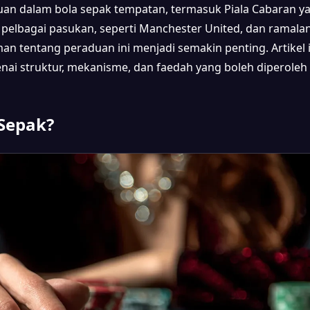
aduan dalam bola sepak tempatan, termasuk Piala Cabaran y
pelbagai pasukan, seperti Manchester United, dan ramala
n tentang peraduan ini menjadi semakin penting. Artikel i
 struktur, mekanisme, dan faedah yang boleh diperoleh
 Sepak?