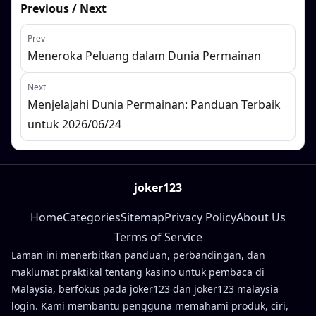
Previous / Next
Prev
Meneroka Peluang dalam Dunia Permainan
Next
Menjelajahi Dunia Permainan: Panduan Terbaik
untuk 2026/06/24
joker123
Home
Categories
Sitemap
Privacy Policy
About Us
Terms of Service
Laman ini menerbitkan panduan, perbandingan, dan
maklumat praktikal tentang kasino untuk pembaca di
Malaysia, berfokus pada joker123 dan joker123 malaysia
login. Kami membantu pengguna memahami produk, ciri,