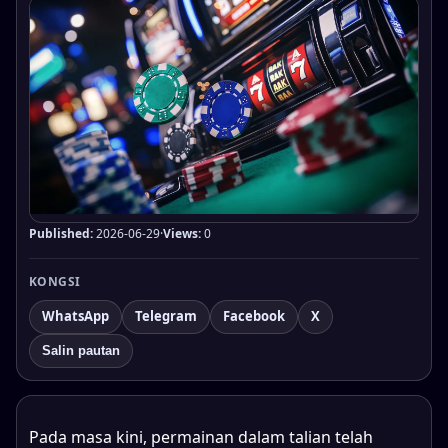
Published:
2026-06-29
·
Views:
0
KONGSI
WhatsApp
Telegram
Facebook
X
Salin pautan
Pada masa kini, permainan dalam talian telah