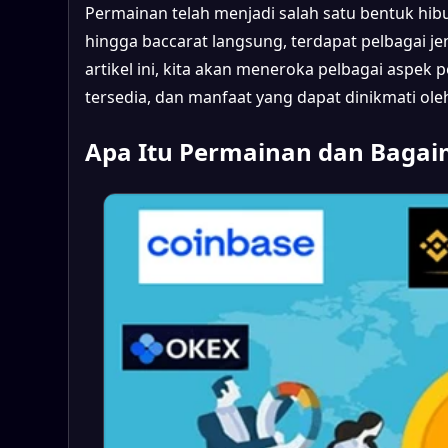
Permainan telah menjadi salah satu bentuk hibur
hingga baccarat langsung, terdapat pelbagai j
artikel ini, kita akan meneroka pelbagai aspek
tersedia, dan manfaat yang dapat dinikmati ole
Apa Itu Permainan dan Bagai