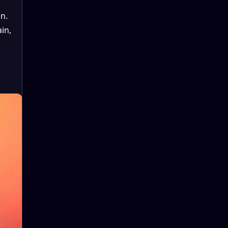
n.
in,