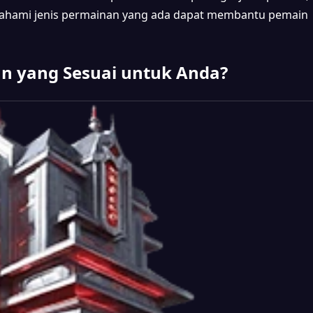
ahami jenis permainan yang ada dapat membantu pemain
n yang Sesuai untuk Anda?