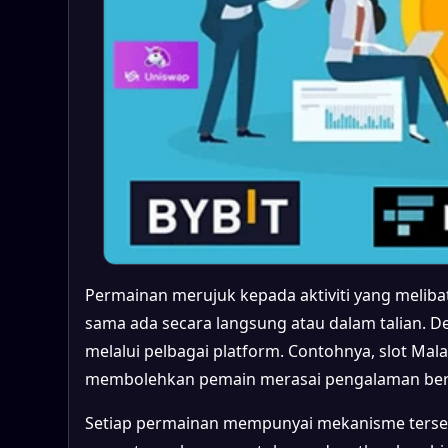
Permainan merujuk kepada aktiviti yang meliba
sama ada secara langsung atau dalam talian. D
melalui pelbagai platform. Contohnya, slot Mal
membolehkan pemain merasai pengalaman ber
Setiap permainan mempunyai mekanisme tersend