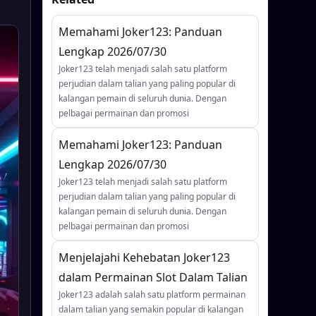
Memahami Joker123: Panduan
Lengkap 2026/07/30
Joker123 telah menjadi salah satu platform
perjudian dalam talian yang paling popular di
kalangan pemain di seluruh dunia. Dengan
pelbagai permainan dan promosi
Memahami Joker123: Panduan
Lengkap 2026/07/30
Joker123 telah menjadi salah satu platform
perjudian dalam talian yang paling popular di
kalangan pemain di seluruh dunia. Dengan
pelbagai permainan dan promosi
Menjelajahi Kehebatan Joker123
dalam Permainan Slot Dalam Talian
Joker123 adalah salah satu platform permainan
dalam talian yang semakin popular di kalangan